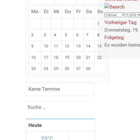
Mo
Di
Mi
Do
Fr
Sa
So
Vorheriger Tag
1
Donnerstag, 19.
2
3
4
5
6
7
8
Folgetag
Es wurden keine
9
10
11
12
13
14
15
16
17
18
19
20
21
22
23
24
25
26
27
28
Keine Termine
Suchen
Heute
23°C